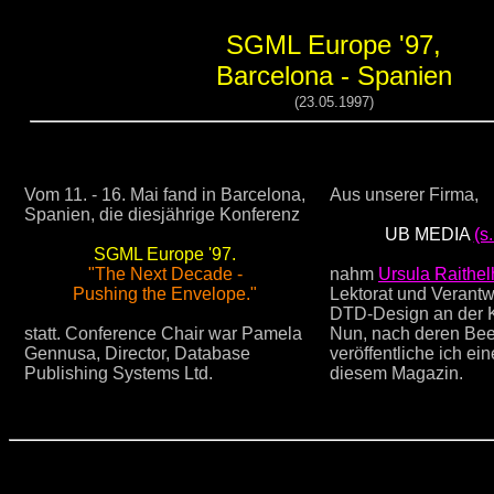
SGML Europe '97,
Barcelona - Spanien
(23.05.1997)
Vom 11. - 16. Mai fand in Barcelona,
Aus unserer Firma,
Spanien, die diesjährige Konferenz
UB MEDIA
(s
SGML Europe '97.
"The Next Decade -
nahm
Ursula Raithel
Pushing the Envelope."
Lektorat und Verantwo
DTD-Design an der Ko
statt. Conference Chair war Pamela
Nun, nach deren Be
Gennusa, Director, Database
veröffentliche ich ein
Publishing Systems Ltd.
diesem Magazin.