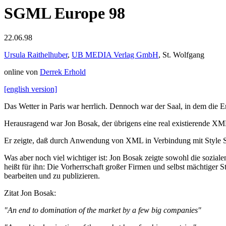
SGML Europe 98
22.06.98
Ursula Raithelhuber
,
UB MEDIA Verlag GmbH
, St. Wolfgang
online von
Derrek Erhold
[english version]
Das Wetter in Paris war herrlich. Dennoch war der Saal, in dem die E
Herausragend war Jon Bosak, der übrigens eine real existierende XM
Er zeigte, daß durch Anwendung von XML in Verbindung mit Style She
Was aber noch viel wichtiger ist: Jon Bosak zeigte sowohl die sozia
heißt für ihn: Die Vorherrschaft großer Firmen und selbst mächtiger
bearbeiten und zu publizieren.
Zitat Jon Bosak:
"An end to domination of the market by a few big companies"