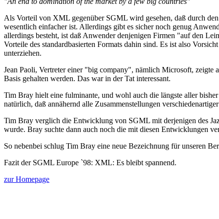
"An end to domination of the market by a few big countries"
Als Vorteil von XML gegenüber SGML wird gesehen, daß durch den V
wesentlich einfacher ist. Allerdings gibt es sicher noch genug Anwen
allerdings besteht, ist daß Anwender denjenigen Firmen "auf den Lei
Vorteile des standardbasierten Formats dahin sind. Es ist also Vors
unterziehen.
Jean Paoli, Vertreter einer "big company", nämlich Microsoft, zeig
Basis gehalten werden. Das war in der Tat interessant.
Tim Bray hielt eine fulminante, und wohl auch die längste aller bi
natürlich, daß annähernd alle Zusammenstellungen verschiedenartige
Tim Bray verglich die Entwicklung von SGML mit derjenigen des Ja
wurde. Bray suchte dann auch noch die mit diesen Entwicklungen ver
So nebenbei schlug Tim Bray eine neue Bezeichnung für unseren Ber
Fazit der SGML Europe `98: XML: Es bleibt spannend.
zur Homepage