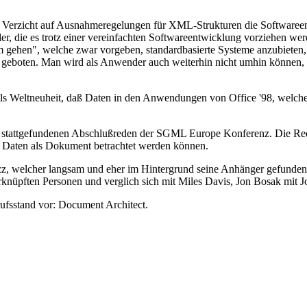
erzicht auf Ausnahmeregelungen für XML-Strukturen die Softwareentw
der, die es trotz einer vereinfachten Softwareentwicklung vorziehen we
m gehen", welche zwar vorgeben, standardbasierte Systeme anzubieten, 
icht geboten. Man wird als Anwender auch weiterhin nicht umhin können
te als Weltneuheit, daß Daten in den Anwendungen von Office '98, wel
sher stattgefundenen Abschlußreden der SGML Europe Konferenz. Die R
r Daten als Dokument betrachtet werden können.
zz, welcher langsam und eher im Hintergrund seine Anhänger gefunde
knüpften Personen und verglich sich mit Miles Davis, Jon Bosak mit 
ufsstand vor: Document Architect.