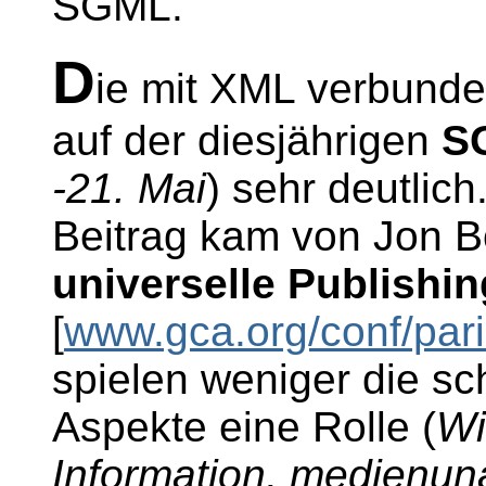
SGML.
D
ie mit XML verbund
auf der diesjährigen
SG
-21. Mai
) sehr deutlic
Beitrag kam von Jon B
universelle Publishi
[
www.gca.org/conf/par
spielen weniger die 
Aspekte eine Rolle (
Wi
Information, medienun